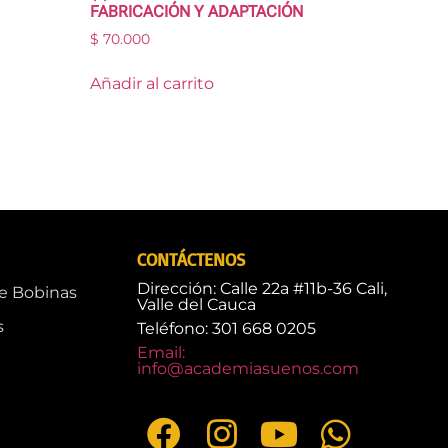
FABRICACIÓN Y ADAPTACIÓN
$
70.000
Añadir al carrito
CONTÁCTENOS
Dirección: Calle 22a #11b-36 Cali,
de Bobinas
Valle del Cauca
s
Teléfono: 301 668 0205
Email:
info@academiasuenos.com