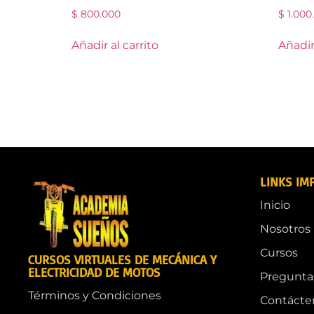
$
800.000
$
1.000
Añadir al carrito
Añadir 
LINKS IM
Inicio
Nosotros
Cursos
CURSOS VIRTUALES DE MECÁNICA Y
ELECTRICIDAD DE MOTOS
Pregunta
Términos y Condiciones
Contácte