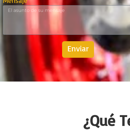
Mensaje
Enviar
¿Qué T