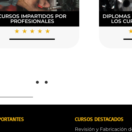
NA RUTA DE APRENDIZAJE
CLASES PR
IDEAL PARA TI
Y E
☆
☆
☆
☆
☆
PORTANTES
CURSOS DESTACADOS
Revisión y Fabricación 