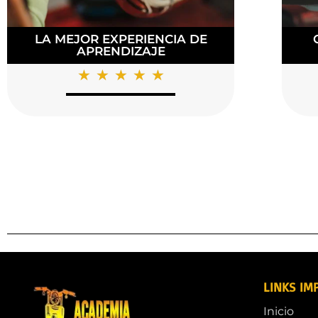
DIPLOMAS DE CERTIFICACIÓN EN
U
LOS CURSOS FINALIZADOS
☆
☆
☆
☆
☆
LINKS IM
Inicio