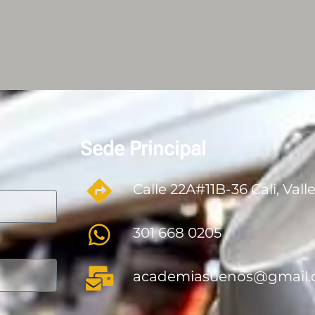
Sede Principal
Calle 22A#11B-36 Cali, Val
301 668 0205
academiasuenos@gmail