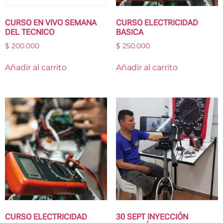
CURSO EN VIVO SEMANA
CURSO ELECTRICIDAD
DEL TECNICO
BASICA
$
200.000
$
250.000
Añadir al carrito
Añadir al carrito
CURSO ELECTRICIDAD
30 SEPT INYECCIÓN