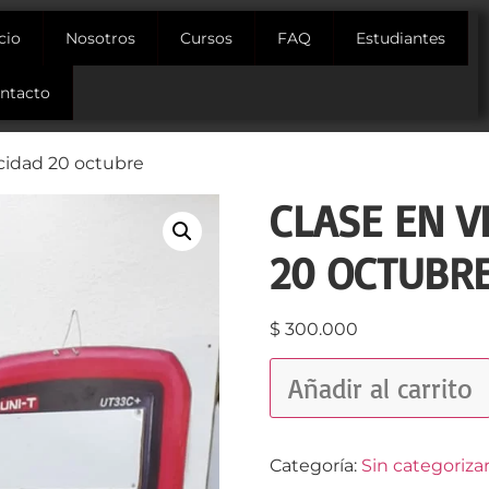
icio
Nosotros
Cursos
FAQ
Estudiantes
ntacto
icidad 20 octubre
CLASE EN V
20 OCTUBR
$
300.000
Añadir al carrito
Categoría:
Sin categoriza