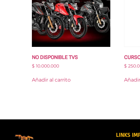
NO DISPONIBLE TVS
CURSO
$
10.000.000
$
250.0
Añadir al carrito
Añadir 
LINKS IM