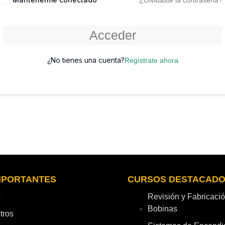
¿Olvidaste la contraseña?
Acceder
¿No tienes una cuenta?
Regístrate ahora
IMPORTANTES
CURSOS DESTACAD
o
Revisión y Fabricaci
Bobinas
tros