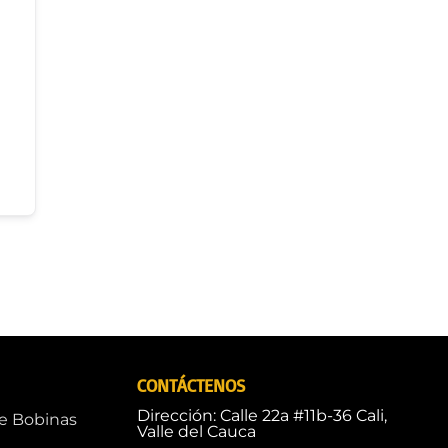
CONTÁCTENOS
Dirección: Calle 22a #11b-36 Cali,
de Bobinas
Valle del Cauca