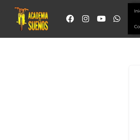
In
Co