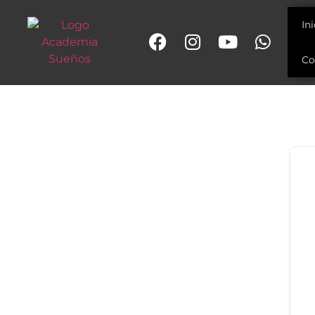
In
Co