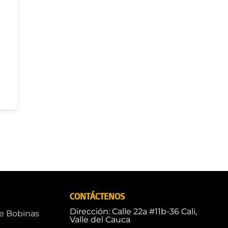
CONTÁCTENOS
Dirección: Calle 22a #11b-36 Cali,
de Bobinas
Valle del Cauca