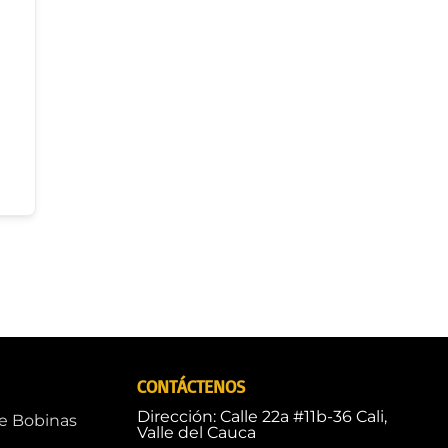
CONTÁCTENOS
Dirección: Calle 22a #11b-36 Cali,
de Bobinas
Valle del Cauca