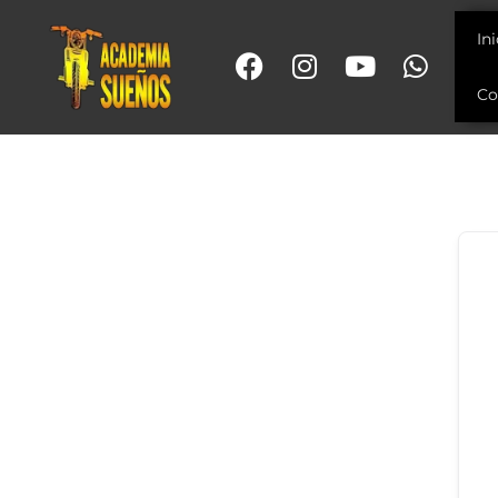
In
Co