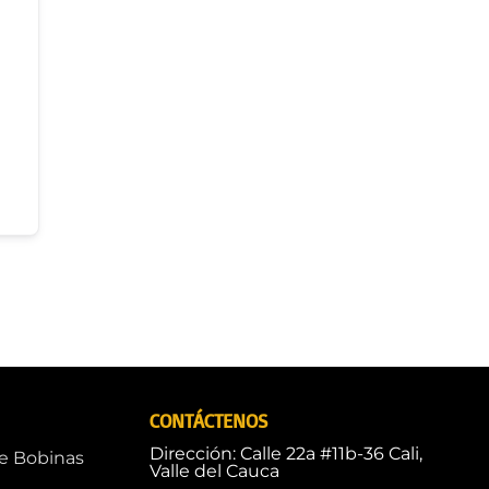
CONTÁCTENOS
Dirección: Calle 22a #11b-36 Cali,
de Bobinas
Valle del Cauca