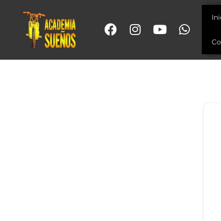
In
Co