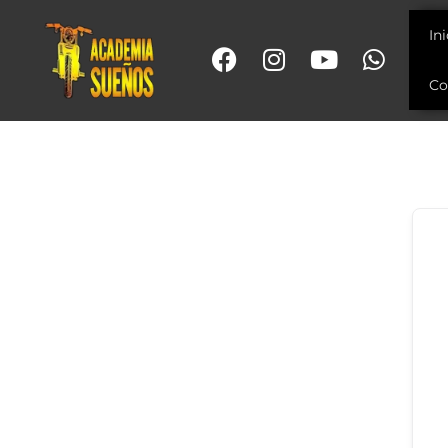
In
Co