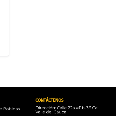
CONTÁCTENOS
Dirección: Calle 22a #11b-36 Cali,
de Bobinas
Valle del Cauca