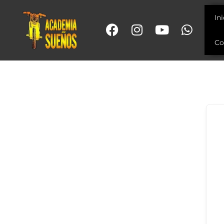
In
Co