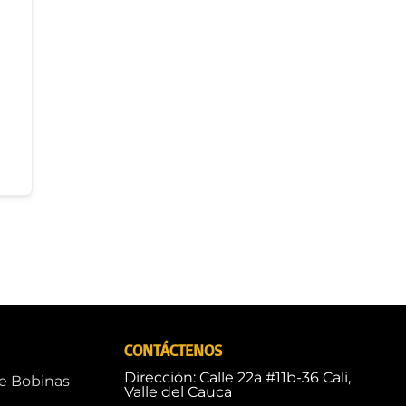
CONTÁCTENOS
Dirección: Calle 22a #11b-36 Cali,
de Bobinas
Valle del Cauca