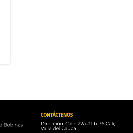
CONTÁCTENOS
Dirección: Calle 22a #11b-36 Cali,
de Bobinas
Valle del Cauca