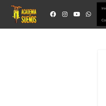
In
Co