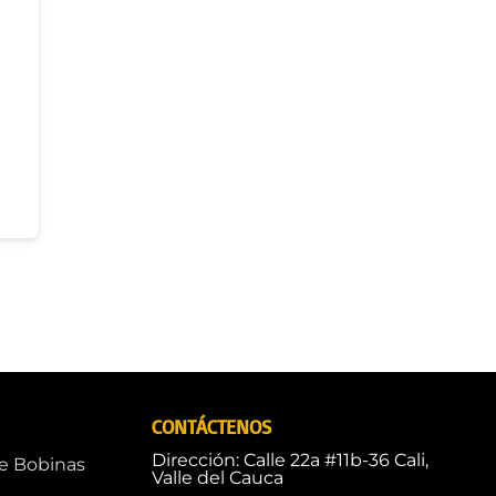
CONTÁCTENOS
Dirección: Calle 22a #11b-36 Cali,
de Bobinas
Valle del Cauca