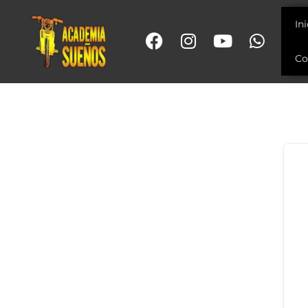
In
Co