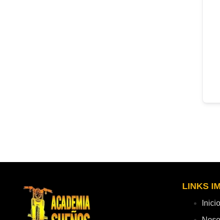
LINKS 
Inici
Noso