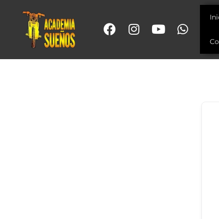
In
Co