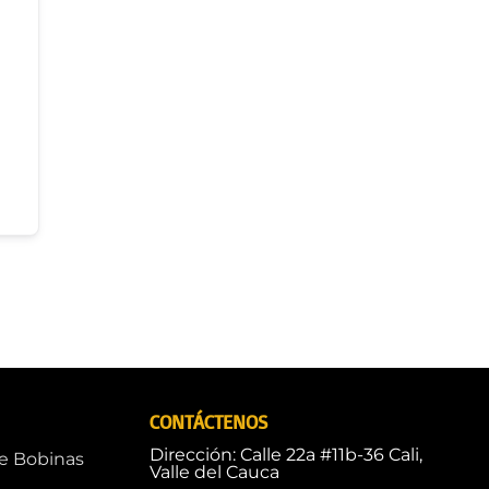
CONTÁCTENOS
Dirección: Calle 22a #11b-36 Cali,
de Bobinas
Valle del Cauca