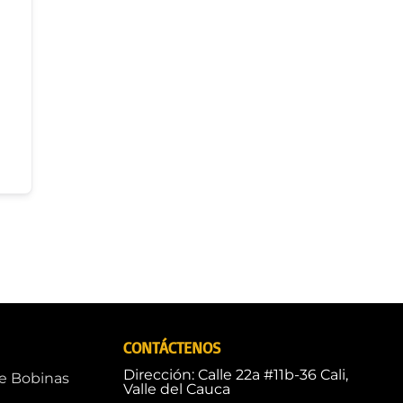
CONTÁCTENOS
Dirección: Calle 22a #11b-36 Cali,
de Bobinas
Valle del Cauca