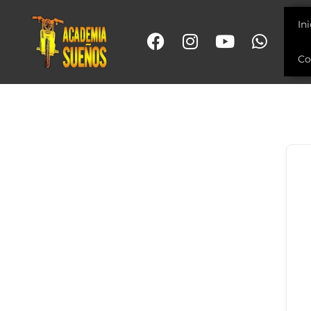
In
Co