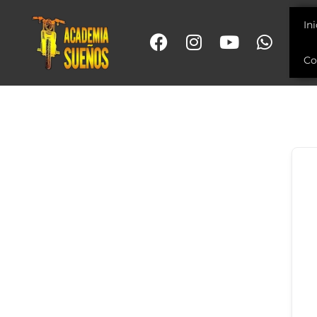
In
Co