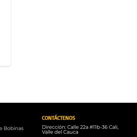
CONTÁCTENOS
Dirección: Calle 22a #11b-36 Cali,
de Bobinas
Valle del Cauca