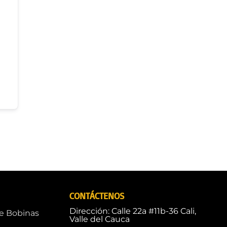
CONTÁCTENOS
Dirección: Calle 22a #11b-36 Cali,
de Bobinas
Valle del Cauca