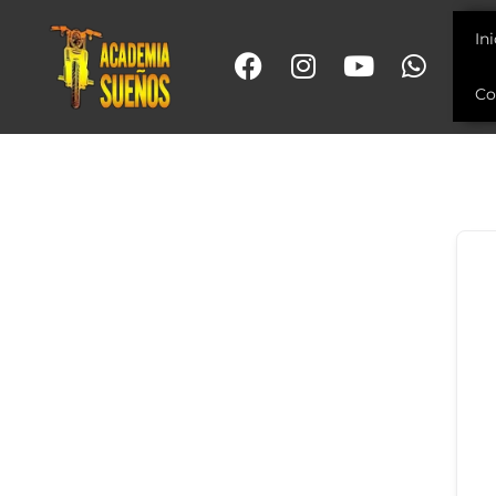
In
Co