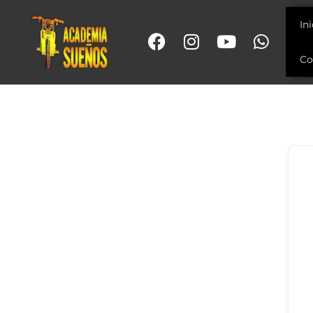
In
Co