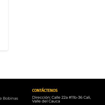
CONTÁCTENOS
Dirección: Calle 22a #11b-36 Cali,
de Bobinas
Valle del Cauca