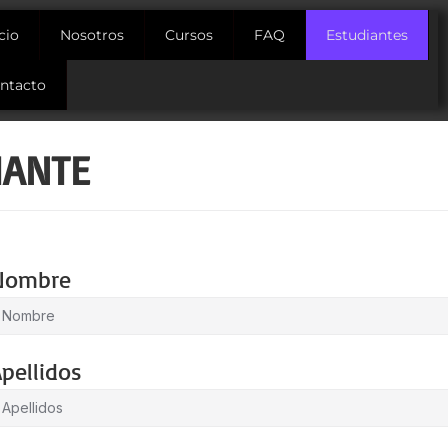
icio
Nosotros
Cursos
FAQ
Estudiantes
ntacto
IANTE
Nombre
pellidos